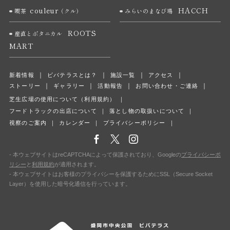
couleur
HACCH
喫茶
（クル）
みらいのまなび場
ROOTS
産直とボタニカル
MART
新着情報
ビバテラスとは？
施設一覧
アクセス
ストーリー
ギャラリー
活動報告
お問い合わせ・ご連絡
芝生広場の使用について（利用規約）
フードトラックの出店について
落とし物の取扱いについて
視察のご案内
カレンダー
プライバシーポリシー
本ウェブサイトはreCAPTCHAによって保護されており、Googleの
プライバシーポ
リシー
と
利用規約
が適用されます。
本ウェブサイトはお客様のプライバシーを保護するためにSSL（Secure Socket
Layer）を使用した暗号化通信を行っています。