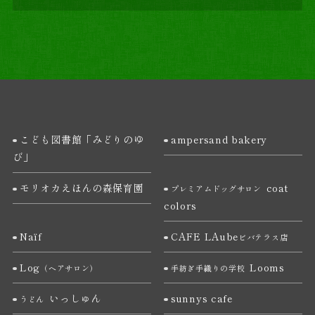
こども図書館「みどりのゆ
ampersand bakery
び」
モリオカえほんの森保育園
coat
プレミアムドッグサロン
colors
Naïf
CAFE LAube
ビバテラス店
Log
Looms
（ヘアサロン）
手紡ぎ手織りの学校
いっしゅん
sunnys cafe
うどん