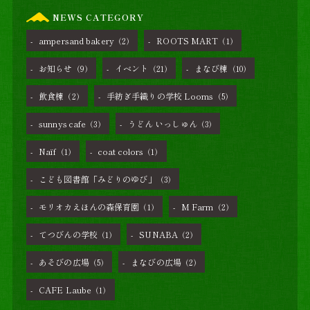
NEWS CATEGORY
ampersand bakery
ROOTS MART
（2）
（1）
お知らせ
イベント
まなび棟
（9）
（21）
（10）
飲食棟
手紡ぎ手織りの学校 Looms
（2）
（5）
sunnys cafe
うどん いっしゅん
（3）
（3）
Naïf
coat colors
（1）
（1）
こども図書館「みどりのゆび」
（3）
モリオカえほんの森保育園
M Farm
（1）
（2）
てつびんの学校
SUNABA
（1）
（2）
あそびの広場
まなびの広場
（5）
（2）
CAFE Laube
（1）