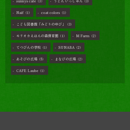
sunnys cafe
うどん いっしゅん
（3）
（3）
Naïf
coat colors
（1）
（1）
こども図書館「みどりのゆび」
（3）
モリオカえほんの森保育園
M Farm
（1）
（2）
てつびんの学校
SUNABA
（1）
（2）
あそびの広場
まなびの広場
（5）
（2）
CAFE Laube
（1）