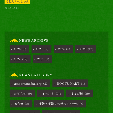
うどん いっしゅん
2022.02.11
NEWS ARCHIVE
2026
2025
2024
2023
（5）
（7）
（6）
（12）
2022
2021
（12）
（1）
NEWS CATEGORY
ampersand bakery
ROOTS MART
（2）
（1）
お知らせ
イベント
まなび棟
（9）
（21）
（10）
飲食棟
手紡ぎ手織りの学校 Looms
（2）
（5）