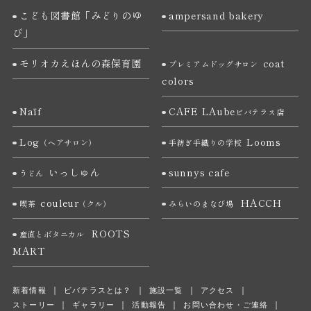
こども図書館「みどりのゆ
ampersand bakery
び」
モリオカえほんの森保育園
coat
プレミアムドッグサロン
colors
Naïf
CAFE LAube
ビバテラス店
Log
Looms
（ヘアサロン）
手紡ぎ手織りの学校
いっしゅん
sunnys cafe
うどん
couleur
HACCH
喫茶
（クル）
みらいのまなび場
ROOTS
産直とボタニカル
MART
新着情報
ビバテラスとは？
施設一覧
アクセス
ストーリー
ギャラリー
活動報告
お問い合わせ・ご連絡