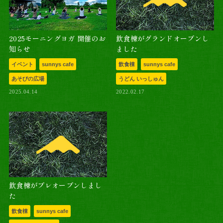
2025モーニングヨガ 開催のお
飲食棟がグランドオープンし
知らせ
ました
イベント
sunnys cafe
飲食棟
sunnys cafe
あそびの広場
うどん いっしゅん
2025.04.14
2022.02.17
飲食棟がプレオープンしまし
た
飲食棟
sunnys cafe