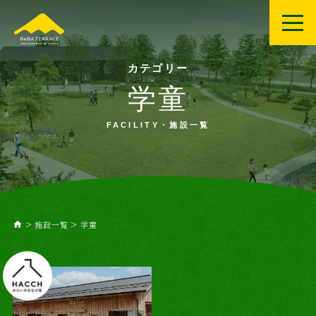
カテゴリー
学童
FACILITY・施設一覧
>
施設一覧
>
学童
home