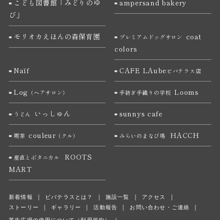
こども図書館「みどりのゆ
ampersand bakery
び」
モリオカえほんの森保育園
coat
プレミアムドッグサロン
colors
Naïf
CAFE LAube
ビバテラス店
Log
Looms
（ヘアサロン）
手紡ぎ手織りの学校
いっしゅん
sunnys cafe
うどん
couleur
HACCH
喫茶
（クル）
みらいのまなび場
ROOTS
産直とボタニカル
MART
新着情報
ビバテラスとは？
施設一覧
アクセス
ストーリー
ギャラリー
活動報告
お問い合わせ・ご連絡
芝生広場の使用について（利用規約）